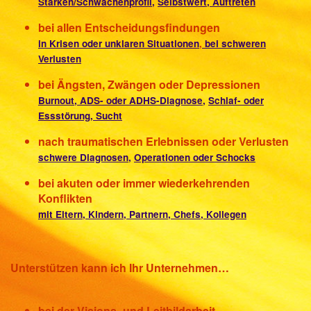
Stärken/Schwächenprofil,
Selbstwert, Auftreten
bei allen Entscheidungsfindungen
in Krisen oder unklaren Situationen
,
bei schweren
Verlusten
bei Ängsten, Zwängen oder Depressionen
Burnout, ADS- oder ADHS-Diagnose,
Schlaf- oder
Essstörung, Sucht
nach traumatischen Erlebnissen oder Verlusten
schwere Diagnosen,
Operationen oder Schocks
bei akuten oder immer wiederkehrenden
Konflikten
mit Eltern, Kindern, Partnern, Chefs, Kollegen
Unterstützen kann ich Ihr Unternehmen…
bei der Visions- und Leitbildarbeit